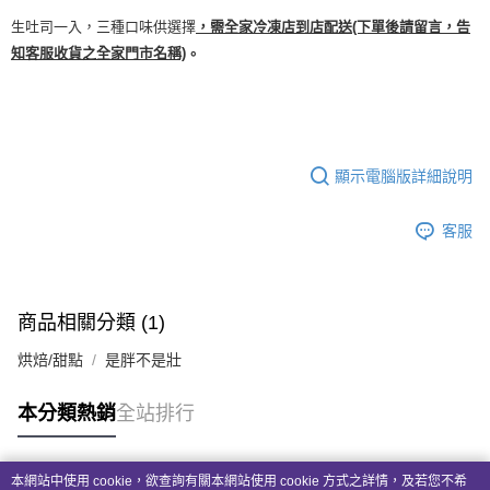
※ 交易是否成功請以「AFTEE先享後付 」之結帳頁面顯示為準，若有關於
生吐司一入，三種口味供選擇
，需全家冷凍店到店配送(下單後請留言，告
是否繳費成功／繳費後需取消欲退款等相關疑問，請聯繫「AFTEE先享後付
客戶支援中心」
https://netprotections.freshdesk.com/support/home
知客服收貨之全家門市名稱)
。
【注意事項】
１．透過由恩沛科技股份有限公司提供之「AFTEE先享後付」服務完成之交
易，需依本服務之必要範圍內提供個人資料，並將交易相關給付款項請求債
權轉讓予恩沛科技股份有限公司。
２．關於個人資料處理事宜，請瀏覽以下網址：
顯示電腦版詳細說明
https://aftee.tw/terms/#terms3
３．未成年的使用者請事先徵得法定代理人或監護人之同意方可使用
「AFTEE先享後付」，若未經同意申辦者引起之損失，本公司不負相關責
客服
任。
４．使用「AFTEE先享後付」時，將依據個別帳號之用戶狀況，依本公司即
時審查核予不同之上限額度；若仍有額度不足之情形，本公司將視審查結果
請求用戶進行身份認證。
商品相關分類 (1)
５．嚴禁一人註冊多個帳號或使用他人資訊註冊。若發現惡意使用之情形，
恩沛科技股份有限公司將有權停止該用戶之使用額度並採取法律行動。
烘焙/甜點
是胖不是壯
本分類熱銷
全站排行
本網站中使用 cookie，欲查詢有關本網站使用 cookie 方式之詳情，及若您不希