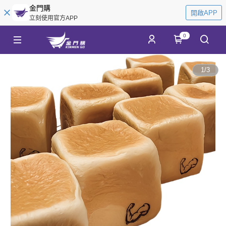
金門購
開啟APP
立刻使用官方APP
0
1
/
3