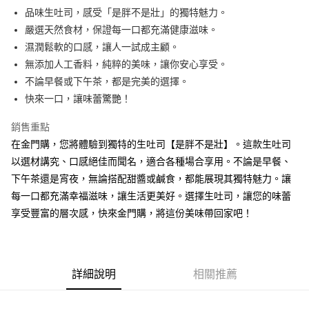
街口支付
品味生吐司，感受「是胖不是壯」的獨特魅力。
嚴選天然食材，保證每一口都充滿健康滋味。
悠遊付
濕潤鬆軟的口感，讓人一試成主顧。
全盈+PAY
無添加人工香料，純粹的美味，讓你安心享受。
不論早餐或下午茶，都是完美的選擇。
AFTEE先享後付
快來一口，讓味蕾驚艷！
相關說明
【關於「AFTEE先享後付」】
銷售重點
ATM付款
AFTEE先享後付是「在收到商品之後才付款」的支付方式。 讓您購物簡單
便利好安心！
在金門購，您將體驗到獨特的生吐司【是胖不是壯】。這款生吐司
１．簡單：不需註冊會員、不需綁卡、不需儲值。
以選材講究、口感絕佳而聞名，適合各種場合享用。不論是早餐、
運送方式
２．便利：只要手機號碼，簡訊認證，即可結帳。
下午茶還是宵夜，無論搭配甜醬或鹹食，都能展現其獨特魅力。讓
３．安心：先確認商品／服務後，再付款。
冷凍配送
每一口都充滿幸福滋味，讓生活更美好。選擇生吐司，讓您的味蕾
每筆NT$120
【「AFTEE先享後付」結帳流程】
享受豐富的層次感，快來金門購，將這份美味帶回家吧！
１．於結帳方式選擇「AFTEE先享後付」後，將跳轉至「AFTEE先享後付」
結帳頁面，進行簡訊認證並確認金額後，即可完成結帳。
２．訂單成立數日內，您將收到繳費通知簡訊。
３．收到繳費通知簡訊後14天內，點擊此簡訊中的連結，可透過四大超商／
ATM／網路銀行／等多元方式進行付款，方視為交易完成。
詳細說明
相關推薦
※ 請注意：結帳手續完成當下不需立刻繳費，但若您需要取消訂單，請聯絡
購買商品的店家。未經商家同意取消之訂單仍視為有效，需透過AFTEE先享
後付繳納相關費用。