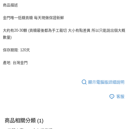
商品描述
【注意事項】
１．透過由恩沛科技股份有限公司提供之「AFTEE先享後付」服務完成之交
金門唯一低糖貢糖 每天現做保證新鮮
易，需依本服務之必要範圍內提供個人資料，並將交易相關給付款項請求債
權轉讓予恩沛科技股份有限公司。
２．關於個人資料處理事宜，請瀏覽以下網址：
大約有20-30顆 (貢糖最後都為手工裁切 大小有點差異 所以只能說出個大概
https://aftee.tw/terms/#terms3
數量)
３．未成年的使用者請事先徵得法定代理人或監護人之同意方可使用
「AFTEE先享後付」，若未經同意申辦者引起之損失，本公司不負相關責
任。
保存期限: 120天
４．使用「AFTEE先享後付」時，將依據個別帳號之用戶狀況，依本公司即
時審查核予不同之上限額度；若仍有額度不足之情形，本公司將視審查結果
產地: 台灣金門
請求用戶進行身份認證。
５．嚴禁一人註冊多個帳號或使用他人資訊註冊。若發現惡意使用之情形，
恩沛科技股份有限公司將有權停止該用戶之使用額度並採取法律行動。
顯示電腦版詳細說明
客服
商品相關分類 (1)