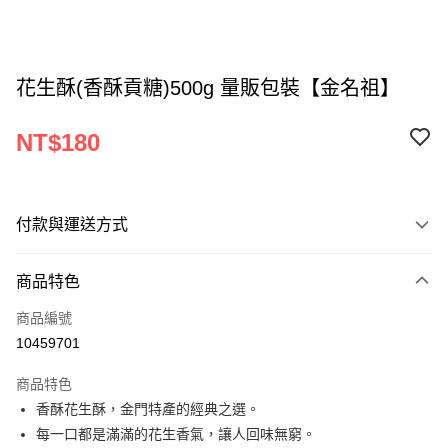
花生酥(香酥貢糖)500g 量販包裝【金名祖】
NT$180
付款與運送方式
付款方式
商品特色
信用卡一次付款
商品編號
LINE Pay
10459701
Apple Pay
商品特色
街口支付
香酥花生酥，金門特產的經典之選。
每一口都是滿滿的花生香氣，讓人回味無窮。
悠遊付