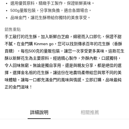
選用優質原料，精緻手工製作，保證新鮮美味。
全盈+PAY
500g量販包裝，分享無負擔，適合各類場合。
品味金門，讓花生酥帶給你獨特的美食享受。
AFTEE先享後付
相關說明
銷售重點
【關於「AFTEE先享後付」】
手工敲打的花生酥，加入新鮮白芝麻，綿密而入口即化，保證不甜
ATM付款
AFTEE先享後付是「在收到商品之後才付款」的支付方式。 讓您購物簡單
便利好安心！
不膩。在金門購 Kinmen go，您可以找到傳承百年的花生酥（香酥
１．簡單：不需註冊會員、不需綁卡、不需儲值。
貢糖），每包500克的量販包裝，讓您一次享受更多美味。這款花生
運送方式
２．便利：只要手機號碼，簡訊認證，即可結帳。
酥以新鮮花生為主要原料，經過精心製作，外酥內軟，口感獨特，
３．安心：先確認商品／服務後，再付款。
付款後全家取貨
令人回味無窮。無論是獨自享用，還是與親友分享，都是絕佳的選
每筆NT$70
【「AFTEE先享後付」結帳流程】
擇。選擇金名祖的花生酥，讓這份在地農特產帶給您與眾不同的美
１．於結帳方式選擇「AFTEE先享後付」後，將跳轉至「AFTEE先享後付」
付款後7-11取貨
味體驗，讓每一口都充滿金門的風味與情感。立即訂購，品味最純
結帳頁面，進行簡訊認證並確認金額後，即可完成結帳。
２．訂單成立數日內，您將收到繳費通知簡訊。
每筆NT$70
正的金門滋味！
３．收到繳費通知簡訊後14天內，點擊此簡訊中的連結，可透過四大超商／
ATM／網路銀行／等多元方式進行付款，方視為交易完成。
宅配(本島)
※ 請注意：結帳手續完成當下不需立刻繳費，但若您需要取消訂單，請聯絡
每筆NT$110
購買商品的店家。未經商家同意取消之訂單仍視為有效，需透過AFTEE先享
後付繳納相關費用。
詳細說明
相關推薦
※ 交易是否成功請以「AFTEE先享後付 」之結帳頁面顯示為準，若有關於
是否繳費成功／繳費後需取消欲退款等相關疑問，請聯繫「AFTEE先享後付
客戶支援中心」
https://netprotections.freshdesk.com/support/home