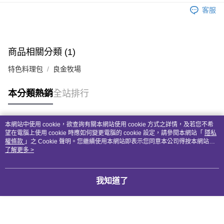
客服
全盈+PAY
AFTEE先享後付
相關說明
商品相關分類 (1)
【關於「AFTEE先享後付」】
ATM付款
AFTEE先享後付是「在收到商品之後才付款」的支付方式。 讓您購物簡單
特色料理包
良金牧場
便利好安心！
１．簡單：不需註冊會員、不需綁卡、不需儲值。
運送方式
本分類熱銷
全站排行
２．便利：只要手機號碼，簡訊認證，即可結帳。
３．安心：先確認商品／服務後，再付款。
付款後全家取貨
每筆NT$70
【「AFTEE先享後付」結帳流程】
本網站中使用 cookie，欲查詢有關本網站使用 cookie 方式之詳情，及若您不希
１．於結帳方式選擇「AFTEE先享後付」後，將跳轉至「AFTEE先享後付」
熱門標籤
望在電腦上使用 cookie 時應如何變更電腦的 cookie 設定，請參閱本網站「
隱私
付款後7-11取貨
結帳頁面，進行簡訊認證並確認金額後，即可完成結帳。
權條款
」之 Cookie 聲明。您繼續使用本網站即表示您同意本公司得按本網站使
２．訂單成立數日內，您將收到繳費通知簡訊。
用條款之 Cookie 聲明使用 cookie。
了解更多 >
每筆NT$70
３．收到繳費通知簡訊後14天內，點擊此簡訊中的連結，可透過四大超商／
ATM／網路銀行／等多元方式進行付款，方視為交易完成。
宅配(本島)
※ 請注意：結帳手續完成當下不需立刻繳費，但若您需要取消訂單，請聯絡
我知道了
每筆NT$110
購買商品的店家。未經商家同意取消之訂單仍視為有效，需透過AFTEE先享
後付繳納相關費用。
※ 交易是否成功請以「AFTEE先享後付 」之結帳頁面顯示為準，若有關於
是否繳費成功／繳費後需取消欲退款等相關疑問，請聯繫「AFTEE先享後付
客戶支援中心」
https://netprotections.freshdesk.com/support/home