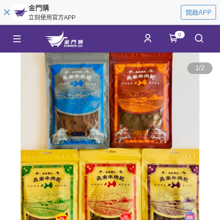
金門購
開啟APP
立刻使用官方APP
0
1
/
2