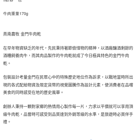
是否繳費成功／繳費後需取消欲退款等相關疑問，請聯繫「AFTEE先享後付
客戶支援中心」
https://netprotections.freshdesk.com/support/home
牛肉重量170g
【注意事項】
１．透過由恩沛科技股份有限公司提供之「AFTEE先享後付」服務完成之交
易，需依本服務之必要範圍內提供個人資料，並將交易相關給付款項請求債
燕南農牧
金門牛肉乾
權轉讓予恩沛科技股份有限公司。
２．關於個人資料處理事宜，請瀏覽以下網址：
在早年物資缺乏的年代，先民秉持著節儉惜物的精神，以酒廠釀酒剩餘的
https://aftee.tw/terms/#terms3
３．未成年的使用者請事先徵得法定代理人或監護人之同意方可使用
酒糟飼養肉牛，而其肉品製作的牛肉乾就成了今日極具特色的金門牛肉
「AFTEE先享後付」，若未經同意申辦者引起之損失，本公司不負相關責
乾。
任。
４．使用「AFTEE先享後付」時，將依據個別帳號之用戶狀況，依本公司即
時審查核予不同之上限額度；若仍有額度不足之情形，本公司將視審查結果
包裝設計考量金門在民眾心中的特殊歷史地位作為訴求，以戰地當時所出
請求用戶進行身份認證。
現的各式配給物資及限定貨幣的視覺圖騰作為設計元素，使消費者在品嚐
５．嚴禁一人註冊多個帳號或使用他人資訊註冊。若發現惡意使用之情形，
美食的同時感受在地的歷史風華。
恩沛科技股份有限公司將有權停止該用戶之使用額度並採取法律行動。
創辦人秉持一顆對家鄉的熱情用心製作每一片，力求以平價就可以享用頂
級牛肉乾，品嘗時可感受到品質達到外銷等級的水準，是旅遊時必買伴手
禮。