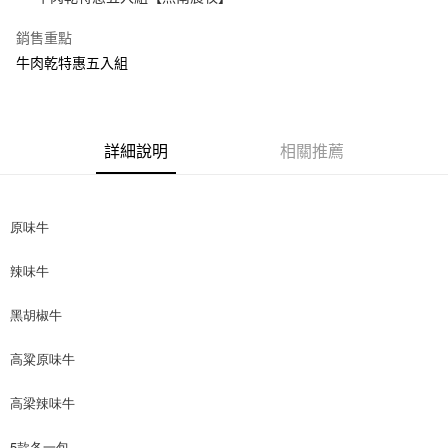
悠遊付
銷售重點
牛肉乾特惠五入組
全盈+PAY
AFTEE先享後付
相關說明
【關於「AFTEE先享後付」】
詳細說明
相關推薦
ATM付款
AFTEE先享後付是「在收到商品之後才付款」的支付方式。 讓您購物簡單
便利好安心！
１．簡單：不需註冊會員、不需綁卡、不需儲值。
運送方式
２．便利：只要手機號碼，簡訊認證，即可結帳。
原味牛
３．安心：先確認商品／服務後，再付款。
付款後全家取貨
辣味牛
每筆NT$70
【「AFTEE先享後付」結帳流程】
１．於結帳方式選擇「AFTEE先享後付」後，將跳轉至「AFTEE先享後付」
付款後7-11取貨
黑胡椒牛
結帳頁面，進行簡訊認證並確認金額後，即可完成結帳。
２．訂單成立數日內，您將收到繳費通知簡訊。
每筆NT$70
３．收到繳費通知簡訊後14天內，點擊此簡訊中的連結，可透過四大超商／
高粱原味牛
ATM／網路銀行／等多元方式進行付款，方視為交易完成。
宅配(本島)
※ 請注意：結帳手續完成當下不需立刻繳費，但若您需要取消訂單，請聯絡
高梁辣味牛
每筆NT$110
購買商品的店家。未經商家同意取消之訂單仍視為有效，需透過AFTEE先享
後付繳納相關費用。
※ 交易是否成功請以「AFTEE先享後付 」之結帳頁面顯示為準，若有關於
5款各一包