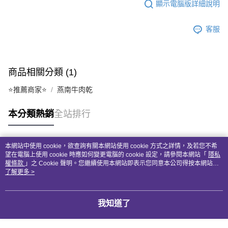
顯示電腦版詳細說明
客服
商品相關分類 (1)
⭐推薦商家⭐
燕南牛肉乾
本分類熱銷
全站排行
本網站中使用 cookie，欲查詢有關本網站使用 cookie 方式之詳情，及若您不希
熱門標籤
望在電腦上使用 cookie 時應如何變更電腦的 cookie 設定，請參閱本網站「
隱私
權條款
」之 Cookie 聲明。您繼續使用本網站即表示您同意本公司得按本網站使
用條款之 Cookie 聲明使用 cookie。
了解更多 >
我知道了