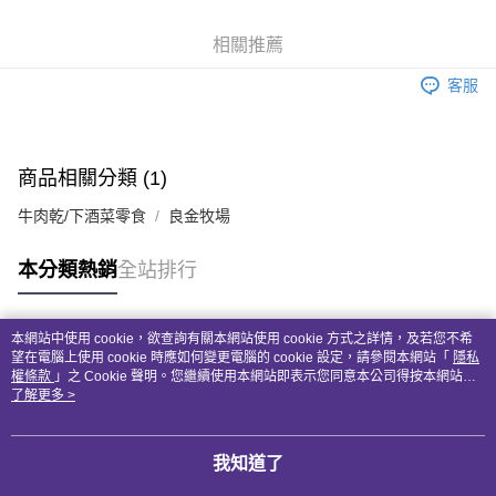
街口支付
相關推薦
悠遊付
客服
全盈+PAY
AFTEE先享後付
相關說明
商品相關分類 (1)
【關於「AFTEE先享後付」】
ATM付款
AFTEE先享後付是「在收到商品之後才付款」的支付方式。 讓您購物簡單
牛肉乾/下酒菜零食
良金牧場
便利好安心！
１．簡單：不需註冊會員、不需綁卡、不需儲值。
運送方式
本分類熱銷
全站排行
２．便利：只要手機號碼，簡訊認證，即可結帳。
３．安心：先確認商品／服務後，再付款。
付款後全家取貨
每筆NT$70
【「AFTEE先享後付」結帳流程】
本網站中使用 cookie，欲查詢有關本網站使用 cookie 方式之詳情，及若您不希
１．於結帳方式選擇「AFTEE先享後付」後，將跳轉至「AFTEE先享後付」
熱門標籤
望在電腦上使用 cookie 時應如何變更電腦的 cookie 設定，請參閱本網站「
隱私
付款後7-11取貨
結帳頁面，進行簡訊認證並確認金額後，即可完成結帳。
權條款
」之 Cookie 聲明。您繼續使用本網站即表示您同意本公司得按本網站使
２．訂單成立數日內，您將收到繳費通知簡訊。
用條款之 Cookie 聲明使用 cookie。
了解更多 >
每筆NT$70
３．收到繳費通知簡訊後14天內，點擊此簡訊中的連結，可透過四大超商／
ATM／網路銀行／等多元方式進行付款，方視為交易完成。
宅配(本島)
※ 請注意：結帳手續完成當下不需立刻繳費，但若您需要取消訂單，請聯絡
我知道了
每筆NT$110
購買商品的店家。未經商家同意取消之訂單仍視為有效，需透過AFTEE先享
後付繳納相關費用。